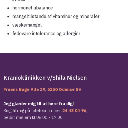
hormonel ubalance
mangeltilstande af vitaminer og mineraler
væskemangel
fødevare intolerance og allergier
Kranioklinikken v/Shila Nielsen
Fruens Bøge Alle 29, 5250 Odense SV
Jeg glæder mig til at høre fra dig!
Ring til mig på telefonnummer
24 48 04 96
,
​bedst mellem kl 08.00 - 17.00.