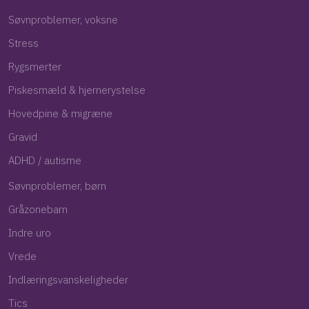
Søvnproblemer, voksne​
Stress
Rygsmerter
Piskesmæld & hjernerystelse
Hovedpine & migræne
Gravid
ADHD / autisme
Søvnproblemer, børn
Gråzonebarn
Indre uro
Vrede
Indlæringsvanskeligheder
Tics