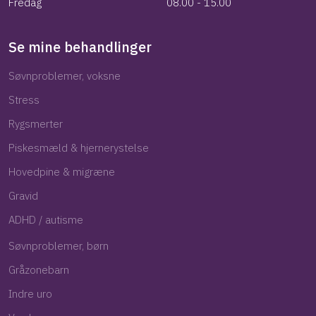
Fredag​
08.00 - 15.00
Se mine behandlinger
Søvnproblemer, voksne​
Stress
Rygsmerter
Piskesmæld & hjernerystelse
Hovedpine & migræne
Gravid
ADHD / autisme
Søvnproblemer, børn
Gråzonebarn
Indre uro