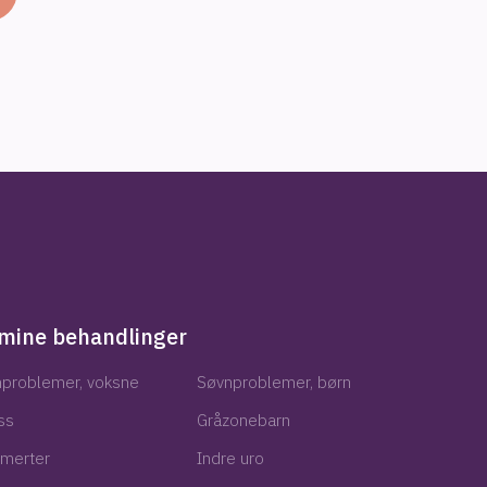
mine behandlinger
problemer, voksne​
Søvnproblemer, børn
ss
Gråzonebarn
smerter
Indre uro